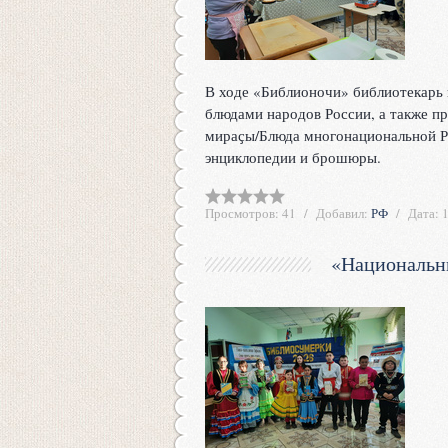
В ходе «Библионочи» библиотекарь 
блюдами народов России, а также п
мираҫы/Блюда многонациональной Ро
энциклопедии и брошюры.
Просмотров:
41
Добавил:
РФ
Дата:
«Национальн