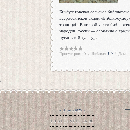
Бикбулатовская сельская библиотека
всероссийской акции «Библиосумерк
традиций. В первой части библиоте
народов России — особенно с тради
чувашской культур.
Просмотров:
40
Добавил:
РФ
Дата:
«
Апрель 2026
»
ПН
ВТ
СР
ЧТ
ПТ
СБ
ВС