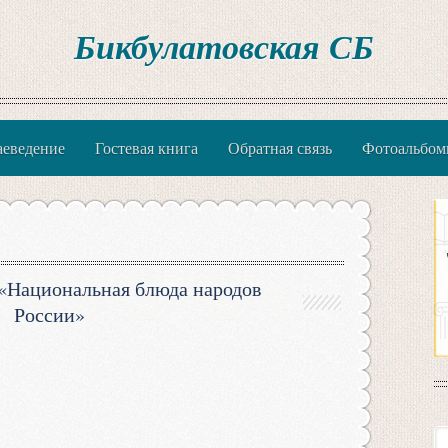
Бикбулатовская СБ
аеведение
Гостевая книга
Обратная связь
Фотоальбо
 «Национальная блюда народов
России»