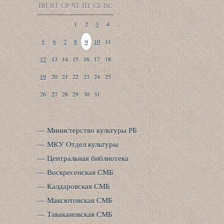
ПН
ВТ
СР
ЧТ
ПТ
СБ
ВС
1
2
3
4
5
6
7
8
9
10
11
12
13
14
15
16
17
18
19
20
21
22
23
24
25
26
27
28
29
30
31
Министерство культуры РБ
МКУ Отдел культуры
Центральная библиотека
Воскресенская СМБ
Калдаровская СМБ
Максютовская СМБ
Тавакановская СМБ