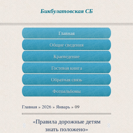
Бикбулатовская СБ
Главная
Общие сведения
Краеведение
Гостевая книга
Обратная связь
Фотоальбомы
Главная
»
2026
»
Январь
»
09
«Правила дорожные детям
знать положено»